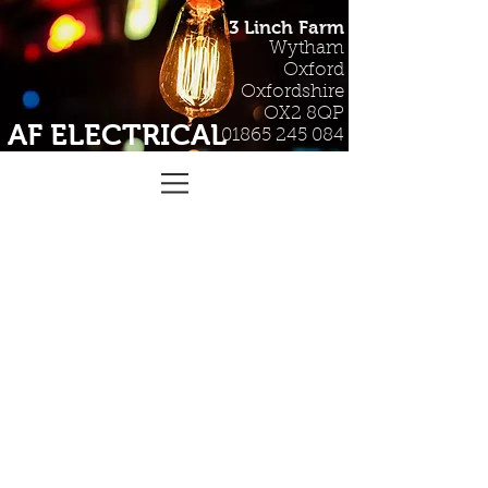
3 Linch Farm
Wytham
Oxford
Oxfordshire
OX2 8QP
AF ELECTRICAL
01865 245 084